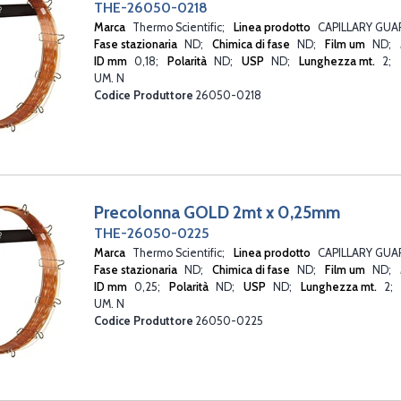
THE-26050-0218
Marca
Thermo Scientific
Linea prodotto
CAPILLARY GU
Fase stazionaria
ND
Chimica di fase
ND
Film um
ND
ID mm
0,18
Polarità
ND
USP
ND
Lunghezza mt.
2
UM. N
Codice Produttore
26050-0218
Precolonna GOLD 2mt x 0,25mm
THE-26050-0225
Marca
Thermo Scientific
Linea prodotto
CAPILLARY GU
Fase stazionaria
ND
Chimica di fase
ND
Film um
ND
ID mm
0,25
Polarità
ND
USP
ND
Lunghezza mt.
2
UM. N
Codice Produttore
26050-0225