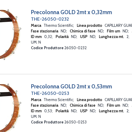
Precolonna GOLD 2mt x 0,32mm
THE-26050-0232
Marca
Thermo Scientific
Linea prodotto
CAPILLARY GU
Fase stazionaria
ND
Chimica di fase
ND
Film um
ND
ID mm
0,32
Polarità
ND
USP
ND
Lunghezza mt.
2
UM. N
Codice Produttore
26050-0232
Precolonna GOLD 2mt x 0,53mm
THE-26050-0253
Marca
Thermo Scientific
Linea prodotto
CAPILLARY GU
Fase stazionaria
ND
Chimica di fase
ND
Film um
ND
ID mm
0,53
Polarità
ND
USP
ND
Lunghezza mt.
2
UM. N
Codice Produttore
26050-0253