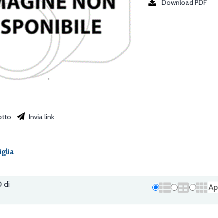
Download PDF
otto
Invia link
iglia
0 di
Ap