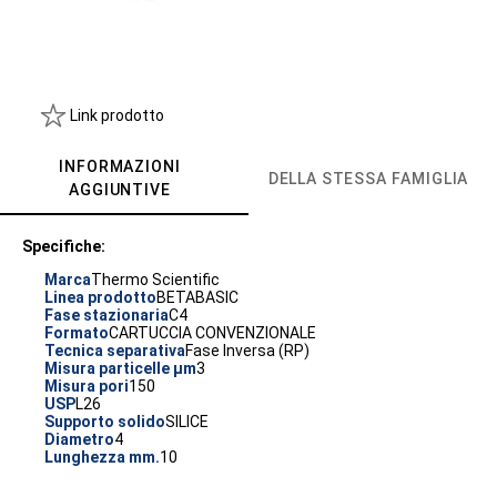
Link prodotto
INFORMAZIONI
DELLA STESSA FAMIGLIA
AGGIUNTIVE
Specifiche:
Marca
Thermo Scientific
Linea prodotto
BETABASIC
Fase stazionaria
C4
Formato
CARTUCCIA CONVENZIONALE
Tecnica separativa
Fase Inversa (RP)
Misura particelle µm
3
Misura pori
150
USP
L26
Supporto solido
SILICE
Diametro
4
Lunghezza mm.
10