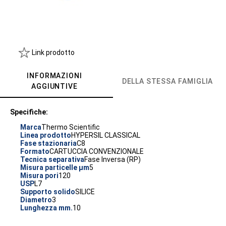
Link prodotto
INFORMAZIONI
DELLA STESSA FAMIGLIA
AGGIUNTIVE
Specifiche:
Marca
Thermo Scientific
Linea prodotto
HYPERSIL CLASSICAL
Fase stazionaria
C8
Formato
CARTUCCIA CONVENZIONALE
Tecnica separativa
Fase Inversa (RP)
Misura particelle µm
5
Misura pori
120
USP
L7
Supporto solido
SILICE
Diametro
3
Lunghezza mm.
10