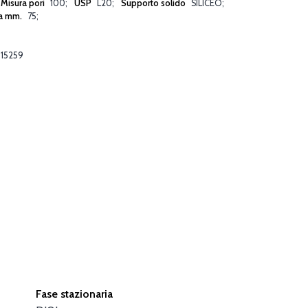
Misura pori
100
USP
L20
Supporto solido
SILICEO
a mm.
75
15259
Fase stazionaria