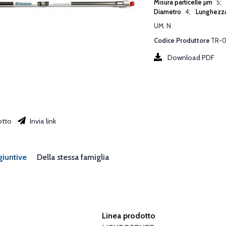
Misura particelle µm
5
Diametro
4
Lunghezz
UM. N
Codice Produttore
TR-0
Download PDF
otto
Invia link
giuntive
Della stessa famiglia
Linea prodotto