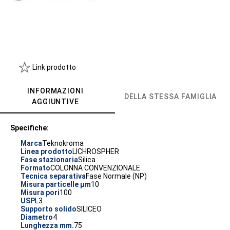
Link prodotto
INFORMAZIONI
DELLA STESSA FAMIGLIA
AGGIUNTIVE
Specifiche:
Marca
Teknokroma
Linea prodotto
LICHROSPHER
Fase stazionaria
Silica
Formato
COLONNA CONVENZIONALE
Tecnica separativa
Fase Normale (NP)
Misura particelle µm
10
Misura pori
100
USP
L3
Supporto solido
SILICEO
Diametro
4
Lunghezza mm.
75