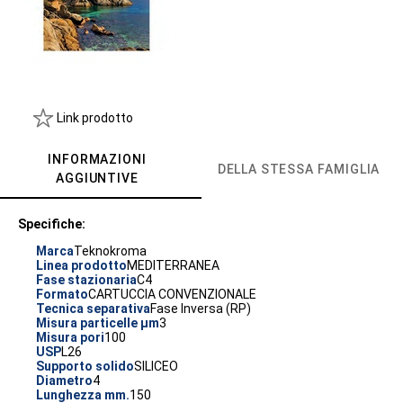
Link prodotto
INFORMAZIONI
DELLA STESSA FAMIGLIA
AGGIUNTIVE
Specifiche:
Marca
Teknokroma
Linea prodotto
MEDITERRANEA
Fase stazionaria
C4
Formato
CARTUCCIA CONVENZIONALE
Tecnica separativa
Fase Inversa (RP)
Misura particelle µm
3
Misura pori
100
USP
L26
Supporto solido
SILICEO
Diametro
4
Lunghezza mm.
150