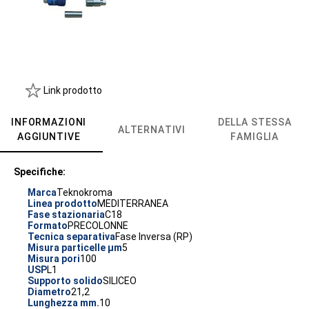
Link prodotto
INFORMAZIONI
DELLA STESSA
ALTERNATIVI
AGGIUNTIVE
FAMIGLIA
Specifiche:
Marca
Teknokroma
Linea prodotto
MEDITERRANEA
Fase stazionaria
C18
Formato
PRECOLONNE
Tecnica separativa
Fase Inversa (RP)
Misura particelle µm
5
Misura pori
100
USP
L1
Supporto solido
SILICEO
Diametro
21,2
Lunghezza mm.
10