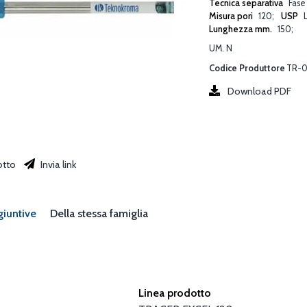
Tecnica separativa
Fase
Misura pori
120
USP
Lunghezza mm.
150
UM. N
Codice Produttore
TR-0
Download PDF
otto
Invia link
giuntive
Della stessa famiglia
Linea prodotto