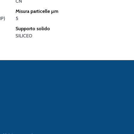
CN
Misura particelle µm
NP)
5
Supporto solido
SILICEO