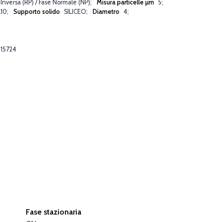
 Inversa (RP) / Fase Normale (NP)
Misura particelle µm
5
L10
Supporto solido
SILICEO
Diametro
4
15724
Fase stazionaria