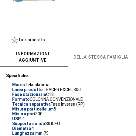
Link prodotto
INFORMAZIONI
DELLA STESSA FAMIGLIA
AGGIUNTIVE
Specifiche:
Marca
Teknokroma
Linea prodotto
TRACER EXCEL 300
Fase stazionaria
C18
Formato
COLONNA CONVENZIONALE
Tecnica separativa
Fase Inversa (RP)
Misura particelle µm
5
Misura pori
300
USP
L1
Supporto solido
SILICEO
Diametro
4
Lunghezza mm.
75