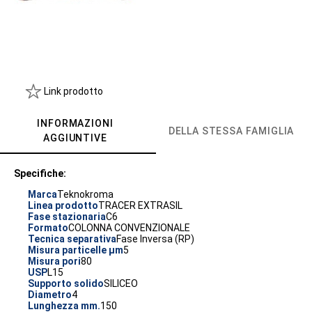
Link prodotto
INFORMAZIONI
DELLA STESSA FAMIGLIA
AGGIUNTIVE
Specifiche:
Marca
Teknokroma
Linea prodotto
TRACER EXTRASIL
Fase stazionaria
C6
Formato
COLONNA CONVENZIONALE
Tecnica separativa
Fase Inversa (RP)
Misura particelle µm
5
Misura pori
80
USP
L15
Supporto solido
SILICEO
Diametro
4
Lunghezza mm.
150