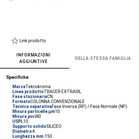
Link prodotto
INFORMAZIONI
DELLA STESSA FAMIGLIA
AGGIUNTIVE
Specifiche:
Marca
Teknokroma
Linea prodotto
TRACER EXTRASIL
Fase stazionaria
CN
Formato
COLONNA CONVENZIONALE
Tecnica separativa
Fase Inversa (RP) / Fase Normale (NP)
Misura particelle µm
10
Misura pori
80
USP
L10
Supporto solido
SILICEO
Diametro
4
Lunghezza mm.
150