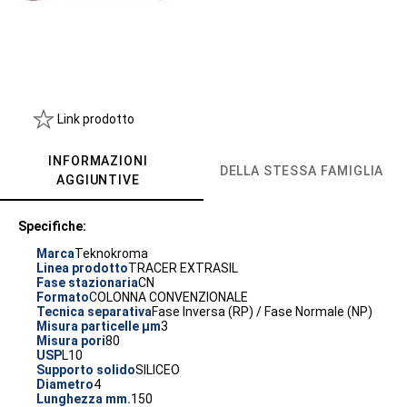
Link prodotto
INFORMAZIONI
DELLA STESSA FAMIGLIA
AGGIUNTIVE
Specifiche:
Marca
Teknokroma
Linea prodotto
TRACER EXTRASIL
Fase stazionaria
CN
Formato
COLONNA CONVENZIONALE
Tecnica separativa
Fase Inversa (RP) / Fase Normale (NP)
Misura particelle µm
3
Misura pori
80
USP
L10
Supporto solido
SILICEO
Diametro
4
Lunghezza mm.
150