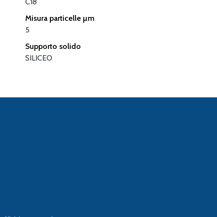
C18
Misura particelle µm
5
Supporto solido
SILICEO