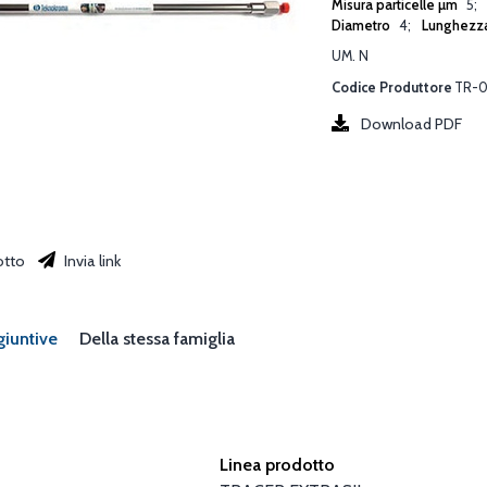
Misura particelle µm
5
Diametro
4
Lunghezz
UM. N
Codice Produttore
TR-0
Download PDF
otto
Invia link
giuntive
Della stessa famiglia
Linea prodotto