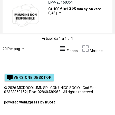
LPP-25160351
Cf 100 filtri Ø 25 mm nylon verdi
0,45 µm
Articoli da 1 a 1 di 1
Elenco
Matrice
VERSIONE DESKTOP
© 2026 MICROCOLUMN SRL CON UNICO SOCIO - Cod.Fisc.
02323360152 | P.Iva: 02860430962 - All rights reserved
powered
webExpress
by
RSoft