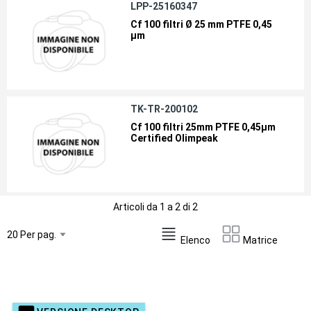
LPP-25160347
Cf 100 filtri Ø 25 mm PTFE 0,45
µm
TK-TR-200102
Cf 100 filtri 25mm PTFE 0,45µm
Certified Olimpeak
Articoli da 1 a 2 di 2
Elenco
Matrice