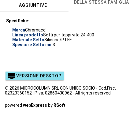
DELLA STESSA FAMIGLIA
AGGIUNTIVE
Specifiche:
Marca
Chromacol
Linea prodotto
Setti per tappi vite 24-400
Materiale Setto
Silicone/PTFE
Spessore Setto mm
3
VERSIONE DESKTOP
© 2026 MICROCOLUMN SRL CON UNICO SOCIO - Cod.Fisc.
02323360152 | P.Iva: 02860430962 - All rights reserved
powered
webExpress
by
RSoft