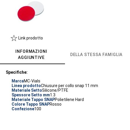
Link prodotto
INFORMAZIONI
DELLA STESSA FAMIGLIA
AGGIUNTIVE
Specifiche:
Marca
MC-Vials
Linea prodotto
Chiusure per collo snap 11 mm
Materiale Setto
Silicone/PTFE
Spessore Setto mm
1.3
Materiale Tappo SNAP
Polietilene Hard
Colore Tappo SNAP
Rosso
Confezione
100