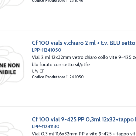
Codice Produttore
11 23 1046
Cf 100 vials v.chiaro 2 ml + t.v. BLU setto
LPP-11241050
Vial 2 ml 12x32mm vetro chiaro collo vite 9-425 zo
blu forato con setto sil/ptfe
UM. CF
Codice Produttore
11 24 1050
Cf 100 vial 9-425 PP 0,3ml 12x32+tappo B 
LPP-11241130
Vial 0,3 ml 11,6x32mm PP a vite 9-425 + tappo vit