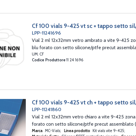
Cf 100 vials 9-425 vt sc + tappo setto si
LPP-11241696
Vial 2 ml 12x32mm vetro ambrato a vite 9-425 zon
blu forato con setto silicone/ptfe precut assembl
UM. CF
Codice Produttore
11 24 1696
Cf 100 vials 9-425 vt ch + tappo setto si
LPP-11241860
Vial 2 ml 12x32mm vetro chiaro a vite 9-425 zona s
forato con setto silicone/ptfe precut assemblato 
Marca
MC-Vials
Linea prodotto
Kit vials vite 9-425