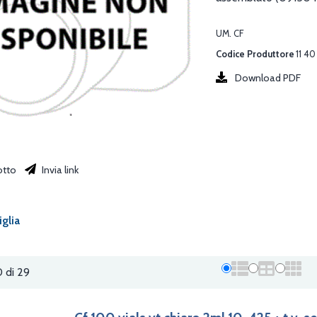
UM. CF
Codice Produttore
11 40
Download PDF
otto
Invia link
iglia
0 di 29