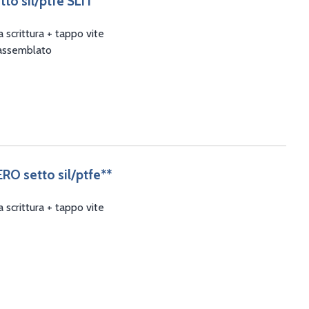
tto sil/ptfe SLIT
 scrittura + tappo vite
 assemblato
ERO setto sil/ptfe**
 scrittura + tappo vite