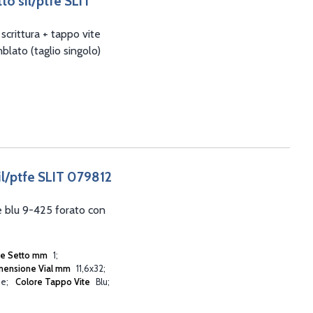
tto sil/ptfe SLIT
crittura + tappo vite
blato (taglio singolo)
il/ptfe SLIT 079812
e blu 9-425 forato con
re Setto mm
1
mensione Vial mm
11,6x32
ne
Colore Tappo Vite
Blu