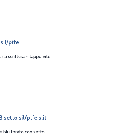
 sil/ptfe
na scrittura + tappo vite
setto sil/ptfe slit
e blu forato con setto