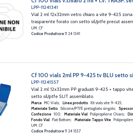
Cf 100 vials v.chiaro 2 ml + t.v. TRASP. se
LPP-11241341
Vial 2 ml 12x32mm vetro chiaro a vite 9-425 zona s
trasparente forato con setto sil/ptfe precut assem
UM. CF
Codice Produttore
11 24 1341
Cf 100 vials 2ml PP 9-425 tv BLU setto s
LPP-11241557
Vial 2 ml 12x32mm PP graduati 9-425 + tappo vit
setto sil/ptfe SLIT assemblato.
Marca
MC-Vials
Linea prodotto
Kit vials vite 9-425
Materiale Setto
Silicone/PTFE pretagliato singolo
Spesso
Confezione
100
Materiale Vial
Polipropilene Chiaro
Di
Fondo Vial
Flat Bottom
Materiale Tappo Vite
Polipropile
UM. CF
Codice Produttore
11 24 1557