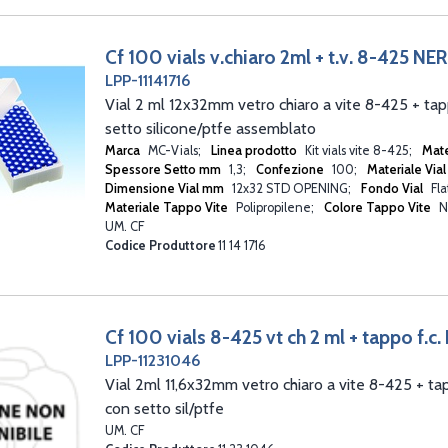
Cf 100 vials v.chiaro 2ml + t.v. 8-425 NER
LPP-11141716
Vial 2 ml 12x32mm vetro chiaro a vite 8-425 + tap
setto silicone/ptfe assemblato
Marca
MC-Vials
Linea prodotto
Kit vials vite 8-425
Mate
Spessore Setto mm
1,3
Confezione
100
Materiale Via
Dimensione Vial mm
12x32 STD OPENING
Fondo Vial
Fl
Materiale Tappo Vite
Polipropilene
Colore Tappo Vite
N
UM. CF
Codice Produttore
11 14 1716
Cf 100 vials 8-425 vt ch 2 ml + tappo f.c. 
LPP-11231046
Vial 2ml 11,6x32mm vetro chiaro a vite 8-425 + ta
con setto sil/ptfe
UM. CF