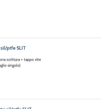
 sil/ptfe SLIT
na scrittura + tappo vite
glio singolo)