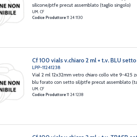
silicone/ptfe precut assemblato (taglio singolo)
UM. CF
Codice Produttore
11 24 1130
Cf 100 vials v.chiaro 2 ml + t.v. BLU setto
LPP-11241238
Vial 2 ml 12x32mm vetro chiaro collo vite 9-425 zo
blu forato con setto sil/ptfe precut assemblato (ta
UM. CF
Codice Produttore
11 24 1238