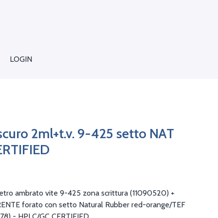
LOGIN
 scuro 2ml+t.v. 9-425 setto NAT
ERTIFIED
etro ambrato vite 9-425 zona scrittura (11090520) +
ENTE forato con setto Natural Rubber red-orange/TEF
478) - HPLC/GC CERTIFIED