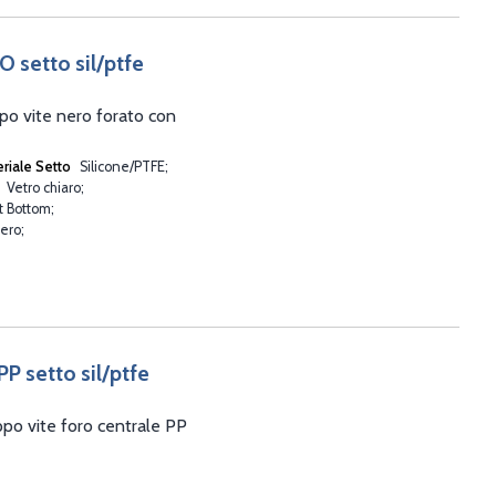
O setto sil/ptfe
po vite nero forato con
riale Setto
Silicone/PTFE
l
Vetro chiaro
at Bottom
ero
PP setto sil/ptfe
ppo vite foro centrale PP