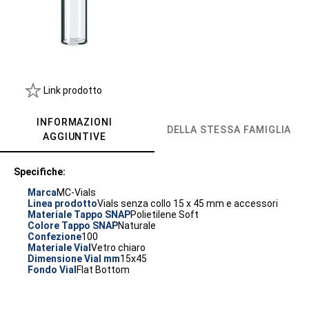
Link prodotto
INFORMAZIONI
DELLA STESSA FAMIGLIA
AGGIUNTIVE
Specifiche:
Marca
MC-Vials
Linea prodotto
Vials senza collo 15 x 45 mm e accessori
Materiale Tappo SNAP
Polietilene Soft
Colore Tappo SNAP
Naturale
Confezione
100
Materiale Vial
Vetro chiaro
Dimensione Vial mm
15x45
Fondo Vial
Flat Bottom