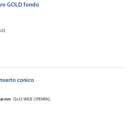
iaro GOLD fondo
x32
inserto conico
ial mm
12x32 WIDE OPENING