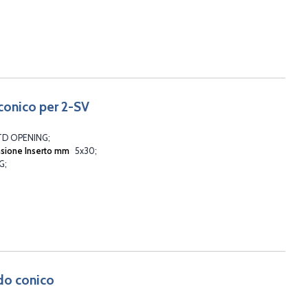
 conico per 2-SV
2 STD OPENING
sione Inserto mm
5x30
NG
do conico