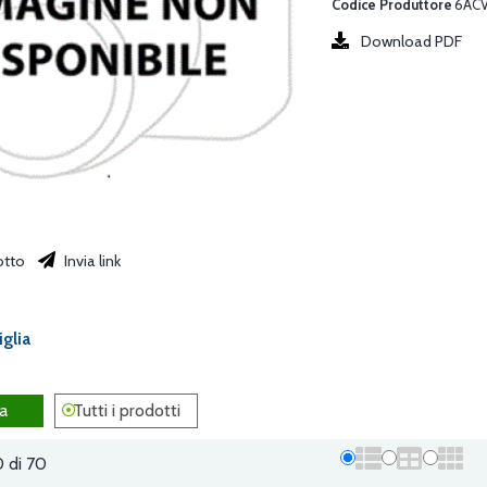
Codice Produttore
6ACV
Download PDF
otto
Invia link
iglia
a
Tutti i prodotti
0 di 70