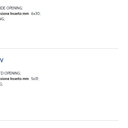
2 WIDE OPENING
sione Inserto mm
6x30
ING
SV
2 STD OPENING
sione Inserto mm
5x31
NG