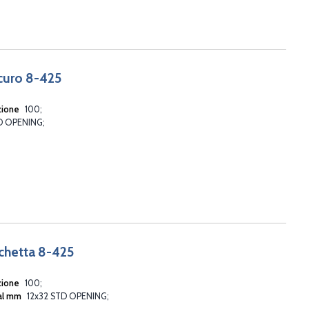
scuro 8-425
zione
100
TD OPENING
ichetta 8-425
zione
100
ial mm
12x32 STD OPENING