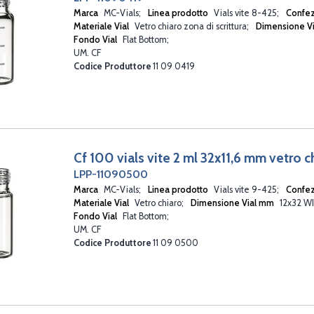
Marca
MC-Vials
Linea prodotto
Vials vite 8-425
Confe
Materiale Vial
Vetro chiaro zona di scrittura
Dimensione V
Fondo Vial
Flat Bottom
UM. CF
Codice Produttore
11 09 0419
Cf 100 vials vite 2 ml 32x11,6 mm vetro 
LPP-11090500
Marca
MC-Vials
Linea prodotto
Vials vite 9-425
Confe
Materiale Vial
Vetro chiaro
Dimensione Vial mm
12x32 W
Fondo Vial
Flat Bottom
UM. CF
Codice Produttore
11 09 0500