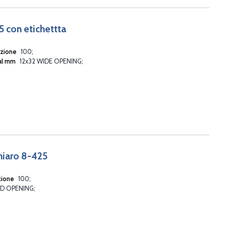
25 con etichettta
ezione
100
ial mm
12x32 WIDE OPENING
chiaro 8-425
zione
100
TD OPENING