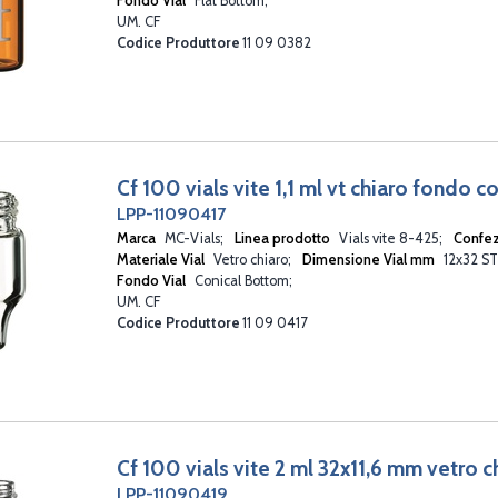
Fondo Vial
Flat Bottom
UM. CF
Codice Produttore
11 09 0382
Cf 100 vials vite 1,1 ml vt chiaro fondo 
LPP-11090417
Marca
MC-Vials
Linea prodotto
Vials vite 8-425
Confe
Materiale Vial
Vetro chiaro
Dimensione Vial mm
12x32 S
Fondo Vial
Conical Bottom
UM. CF
Codice Produttore
11 09 0417
Cf 100 vials vite 2 ml 32x11,6 mm vetro c
LPP-11090419