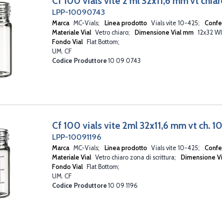
Cf 100 vials vite 2 ml 32x11,6 mm vt chia
LPP-10090743
Marca
MC-Vials
Linea prodotto
Vials vite 10-425
Conf
Materiale Vial
Vetro chiaro
Dimensione Vial mm
12x32 W
Fondo Vial
Flat Bottom
UM. CF
Codice Produttore
10 09 0743
Cf 100 vials vite 2ml 32x11,6 mm vt ch. 1
LPP-10091196
Marca
MC-Vials
Linea prodotto
Vials vite 10-425
Conf
Materiale Vial
Vetro chiaro zona di scrittura
Dimensione V
Fondo Vial
Flat Bottom
UM. CF
Codice Produttore
10 09 1196