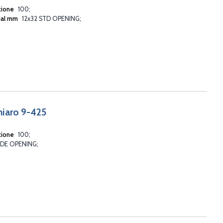
zione
100
ial mm
12x32 STD OPENING
chiaro 9-425
zione
100
IDE OPENING