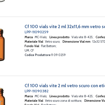
Cf 100 vials vite 2 ml 32x11,6 mm vetro 
LPP-11090259
Marca
MC-Vials
Linea prodotto
Vials vite 8-425
Confe
Materiale Vial
Vetro scuro
Dimensione Vial mm
12x32 S
Fondo Vial
Flat Bottom
UM. CF
Codice Produttore
11 09 0259
Cf 100 vials vite 2 ml vetro scuro con et
LPP-11090382
Marca
MC-Vials
Linea prodotto
Vials vite 8-425
Confe
Materiale Vial
Vetro scuro zona di scrittura
Dimensione V