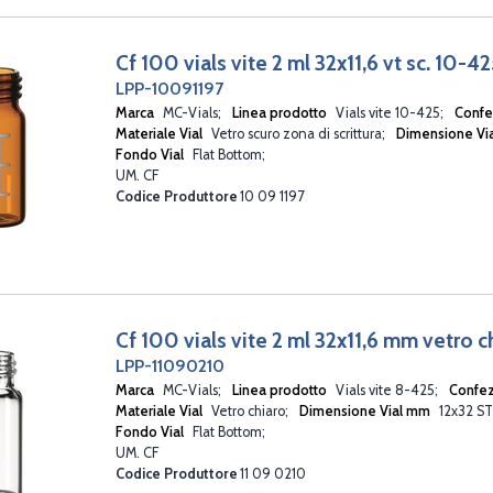
Cf 100 vials vite 2 ml 32x11,6 vt sc. 10-4
LPP-10091197
Marca
MC-Vials
Linea prodotto
Vials vite 10-425
Conf
Materiale Vial
Vetro scuro zona di scrittura
Dimensione V
Fondo Vial
Flat Bottom
UM. CF
Codice Produttore
10 09 1197
Cf 100 vials vite 2 ml 32x11,6 mm vetro 
LPP-11090210
Marca
MC-Vials
Linea prodotto
Vials vite 8-425
Confe
Materiale Vial
Vetro chiaro
Dimensione Vial mm
12x32 S
Fondo Vial
Flat Bottom
UM. CF
Codice Produttore
11 09 0210