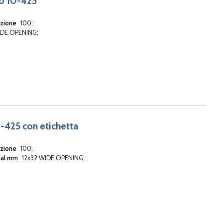
ro 10-425
ezione
100
IDE OPENING
0-425 con etichetta
ezione
100
ial mm
12x32 WIDE OPENING