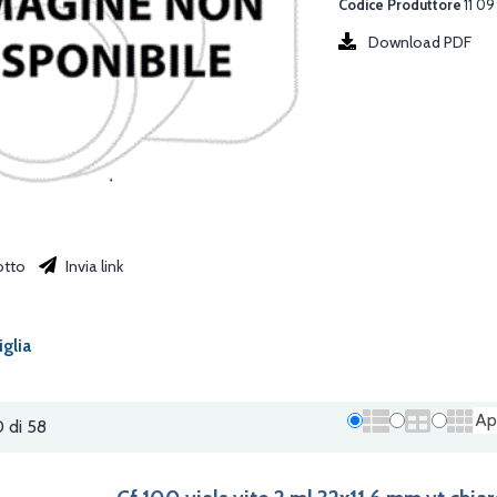
Codice Produttore
11 09
Download PDF
otto
Invia link
iglia
Ap
0 di 58