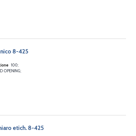
conico 8-425
zione
100
TD OPENING
hiaro etich. 8-425