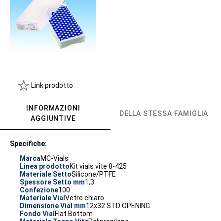
Link prodotto
INFORMAZIONI
DELLA STESSA FAMIGLIA
AGGIUNTIVE
Specifiche:
Marca
MC-Vials
Linea prodotto
Kit vials vite 8-425
Materiale Setto
Silicone/PTFE
Spessore Setto mm
1,3
Confezione
100
Materiale Vial
Vetro chiaro
Dimensione Vial mm
12x32 STD OPENING
Fondo Vial
Flat Bottom