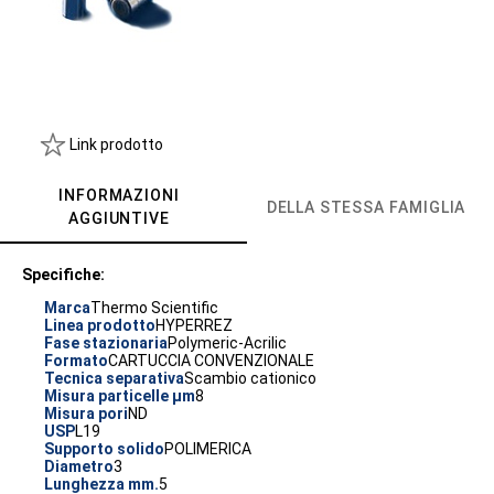
Link prodotto
INFORMAZIONI
DELLA STESSA FAMIGLIA
AGGIUNTIVE
Specifiche:
Marca
Thermo Scientific
Linea prodotto
HYPERREZ
Fase stazionaria
Polymeric-Acrilic
Formato
CARTUCCIA CONVENZIONALE
Tecnica separativa
Scambio cationico
Misura particelle µm
8
Misura pori
ND
USP
L19
Supporto solido
POLIMERICA
Diametro
3
Lunghezza mm.
5