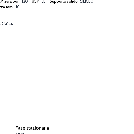
Misura pori
120
USP
L8
Supporto solido
SILICEO
zza mm.
10
-260-4
Fase stazionaria