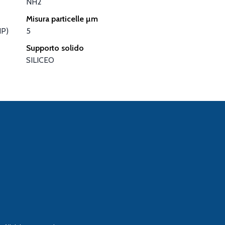
NH2
Misura particelle µm
NP)
5
Supporto solido
SILICEO