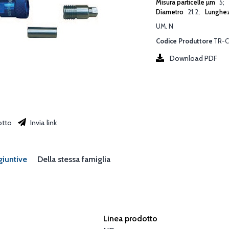
Misura particelle µm
5
Diametro
21,2
Lunghe
UM. N
Codice Produttore
TR-C
Download PDF
otto
Invia link
giuntive
Della stessa famiglia
Linea prodotto