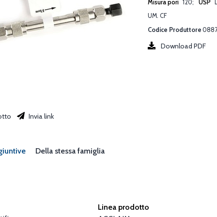
Misura pori
120
USP
L
UM. CF
Codice Produttore
088
Download PDF
otto
Invia link
giuntive
Della stessa famiglia
Linea prodotto