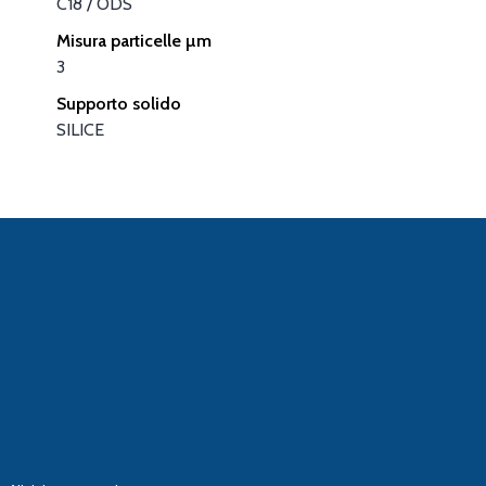
C18 / ODS
Misura particelle µm
3
Supporto solido
SILICE