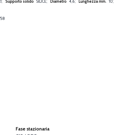
1
Supporto solido
SILICE
Diametro
4,6
Lunghezza mm.
10
758
Fase stazionaria