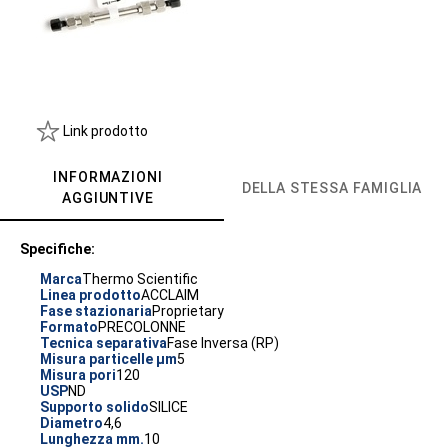
Link prodotto
INFORMAZIONI
DELLA STESSA FAMIGLIA
AGGIUNTIVE
Specifiche:
Marca
Thermo Scientific
Linea prodotto
ACCLAIM
Fase stazionaria
Proprietary
Formato
PRECOLONNE
Tecnica separativa
Fase Inversa (RP)
Misura particelle µm
5
Misura pori
120
USP
ND
Supporto solido
SILICE
Diametro
4,6
Lunghezza mm.
10