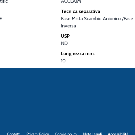
ific
ACCLAIM
Tecnica separativa
E
Fase Mista Scambio Anionico /Fase
Inversa
USP
ND
Lunghezza mm.
10
Contatti
Privacy Policy
Cookie policy
Note legali
Accessibilità