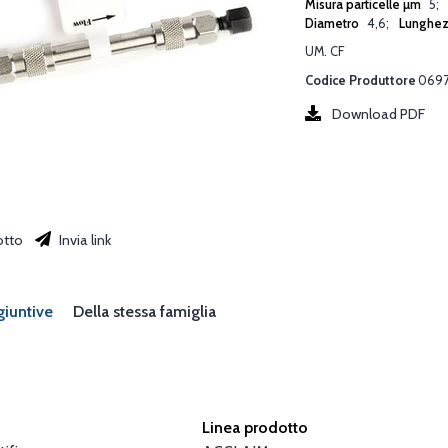
Misura particelle µm
5
Diametro
4,6
Lunghe
UM. CF
Codice Produttore
069
Download PDF
otto
Invia link
giuntive
Della stessa famiglia
Linea prodotto