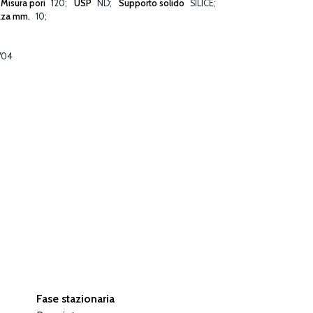
Misura pori
120
USP
ND
Supporto solido
SILICE
zza mm.
10
704
Fase stazionaria