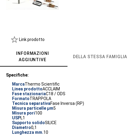
Link prodotto
INFORMAZIONI
DELLA STESSA FAMIGLIA
AGGIUNTIVE
Specifiche:
Marca
Thermo Scientific
Linea prodotto
ACCLAIM
Fase stazionaria
C18 / ODS
Formato
TRAPPOLA
Tecnica separativa
Fase Inversa (RP)
Misura particelle µm
5
Misura pori
100
USP
L1
Supporto solido
SILICE
Diametro
0,1
Lunghezza mm.
10