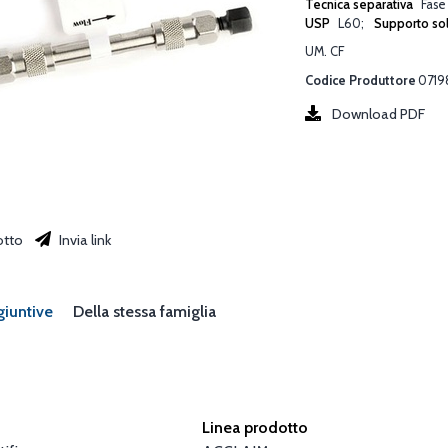
Tecnica separativa
Fase
USP
L60
Supporto so
UM. CF
Codice Produttore
0719
Download PDF
otto
Invia link
giuntive
Della stessa famiglia
Linea prodotto