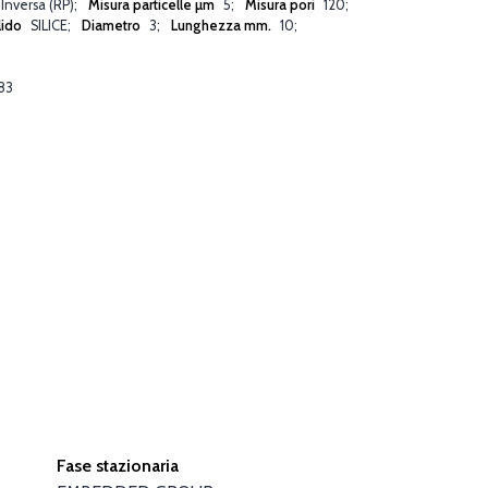
 Inversa (RP)
Misura particelle µm
5
Misura pori
120
lido
SILICE
Diametro
3
Lunghezza mm.
10
83
Fase stazionaria