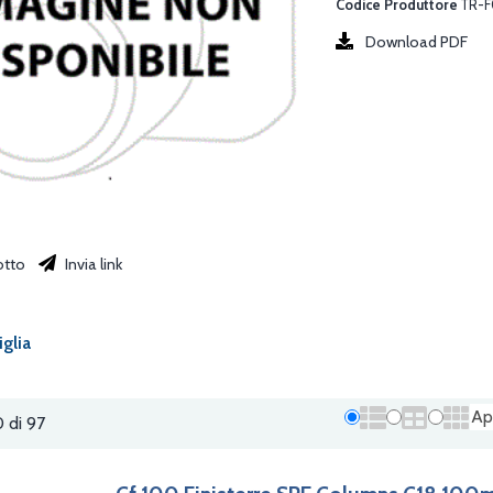
Codice Produttore
TR-F
Download PDF
otto
Invia link
iglia
Ap
0 di 97