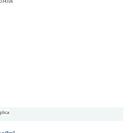
034326
plica