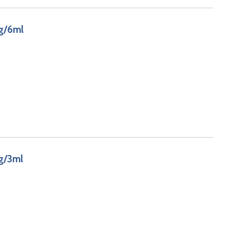
g/6ml
g/3ml