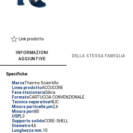
Link prodotto
INFORMAZIONI
DELLA STESSA FAMIGLIA
AGGIUNTIVE
Specifiche:
Marca
Thermo Scientific
Linea prodotto
ACCUCORE
Fase stazionaria
Silica
Formato
CARTUCCIA CONVENZIONALE
Tecnica separativa
HILIC
Misura particelle µm
2,6
Misura pori
80
USP
L3
Supporto solido
CORE-SHELL
Diametro
4,6
Lunghezza mm.
10