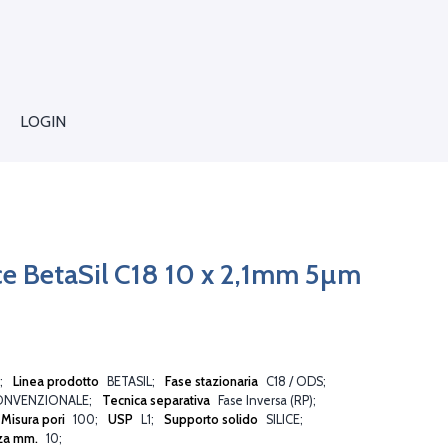
LOGIN
ce BetaSil C18 10 x 2,1mm 5µm
Linea prodotto
BETASIL
Fase stazionaria
C18 / ODS
ONVENZIONALE
Tecnica separativa
Fase Inversa (RP)
Misura pori
100
USP
L1
Supporto solido
SILICE
za mm.
10