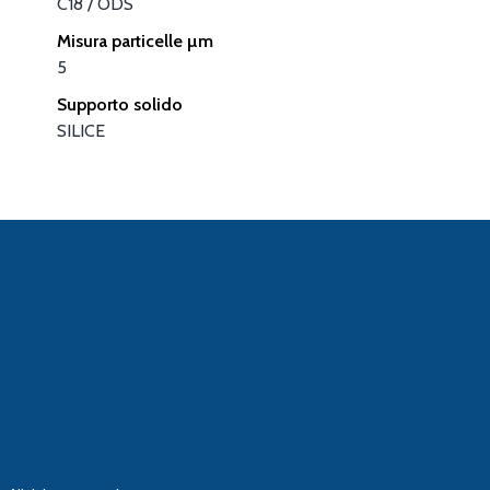
C18 / ODS
Misura particelle µm
5
Supporto solido
SILICE