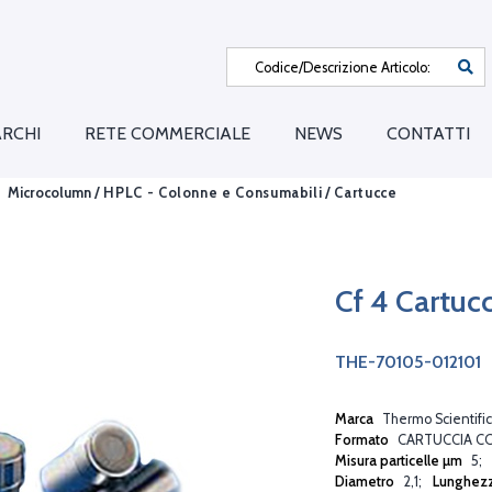
RCHI
RETE COMMERCIALE
NEWS
CONTATTI
Microcolumn /
HPLC - Colonne e Consumabili
/
Cartucce
Cf 4 Cartuc
THE-70105-012101
Marca
Thermo Scientific
Formato
CARTUCCIA C
Misura particelle µm
5
Diametro
2,1
Lunghez