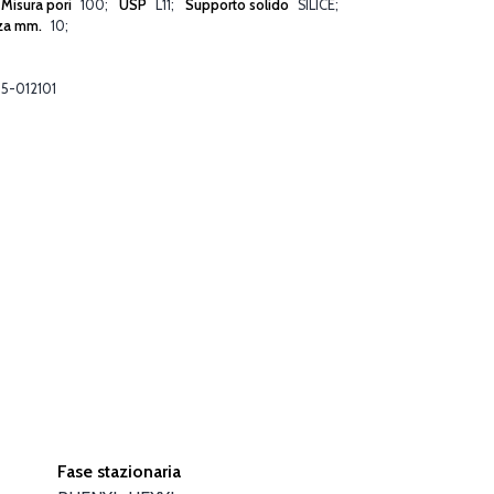
Misura pori
100
USP
L11
Supporto solido
SILICE
za mm.
10
5-012101
Fase stazionaria