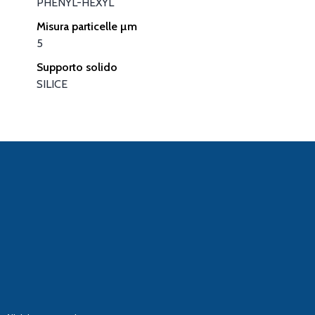
PHENYL-HEXYL
Misura particelle µm
5
Supporto solido
SILICE