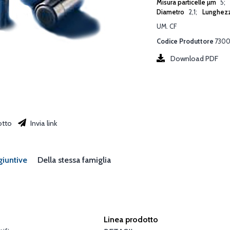
Misura particelle µm
5
Diametro
2,1
Lunghez
UM. CF
Codice Produttore
7300
Download PDF
otto
Invia link
giuntive
Della stessa famiglia
Linea prodotto