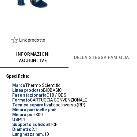
Link prodotto
INFORMAZIONI
DELLA STESSA FAMIGLIA
AGGIUNTIVE
Specifiche:
Marca
Thermo Scientific
Linea prodotto
BIOBASIC
Fase stazionaria
C18 / ODS
Formato
CARTUCCIA CONVENZIONALE
Tecnica separativa
Fase Inversa (RP)
Misura particelle µm
5
Misura pori
300
USP
L1
Supporto solido
SILICE
Diametro
2,1
Lunghezza mm.
10