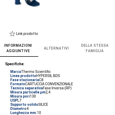
Link prodotto
INFORMAZIONI
DELLA STESSA
ALTERNATIVI
AGGIUNTIVE
FAMIGLIA
Specifiche:
Marca
Thermo Scientific
Linea prodotto
HYPERSIL BDS
Fase stazionaria
C8
Formato
CARTUCCIA CONVENZIONALE
Tecnica separativa
Fase Inversa (RP)
Misura particelle µm
2,4
Misura pori
130
USP
L7
Supporto solido
SILICE
Diametro
4
Lunghezza mm.
10