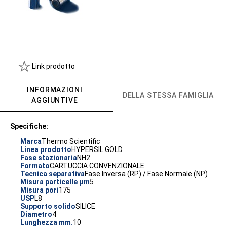
Link prodotto
INFORMAZIONI
DELLA STESSA FAMIGLIA
AGGIUNTIVE
Specifiche:
Marca
Thermo Scientific
Linea prodotto
HYPERSIL GOLD
Fase stazionaria
NH2
Formato
CARTUCCIA CONVENZIONALE
Tecnica separativa
Fase Inversa (RP) / Fase Normale (NP)
Misura particelle µm
5
Misura pori
175
USP
L8
Supporto solido
SILICE
Diametro
4
Lunghezza mm.
10