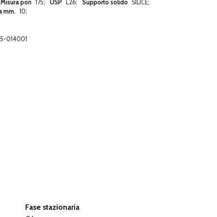
Misura pori
175
USP
L26
Supporto solido
SILICE
a mm.
10
5-014001
Fase stazionaria