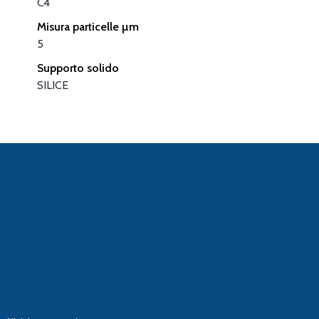
C4
Misura particelle µm
5
Supporto solido
SILICE