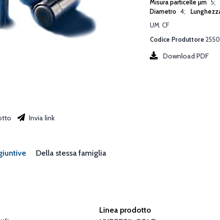
Misura particelle µm
5
Diametro
4
Lunghezz
UM. CF
Codice Produttore
2550
Download PDF
otto
Invia link
giuntive
Della stessa famiglia
Linea prodotto