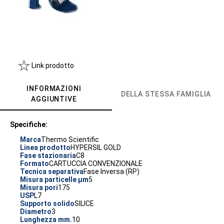
Link prodotto
INFORMAZIONI
DELLA STESSA FAMIGLIA
AGGIUNTIVE
Specifiche:
Marca
Thermo Scientific
Linea prodotto
HYPERSIL GOLD
Fase stazionaria
C8
Formato
CARTUCCIA CONVENZIONALE
Tecnica separativa
Fase Inversa (RP)
Misura particelle µm
5
Misura pori
175
USP
L7
Supporto solido
SILICE
Diametro
3
Lunghezza mm.
10