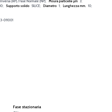
 Inversa (RP) / Fase Normale (NP)
Misura particelle µm
3
10
Supporto solido
SILICE
Diametro
1
Lunghezza mm.
10
3-011001
Fase stazionaria