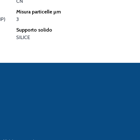
CN
Misura particelle µm
NP)
3
Supporto solido
SILICE