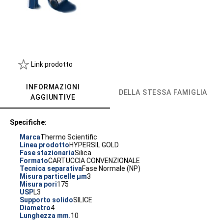
Link prodotto
INFORMAZIONI
DELLA STESSA FAMIGLIA
AGGIUNTIVE
Specifiche:
Marca
Thermo Scientific
Linea prodotto
HYPERSIL GOLD
Fase stazionaria
Silica
Formato
CARTUCCIA CONVENZIONALE
Tecnica separativa
Fase Normale (NP)
Misura particelle µm
3
Misura pori
175
USP
L3
Supporto solido
SILICE
Diametro
4
Lunghezza mm.
10