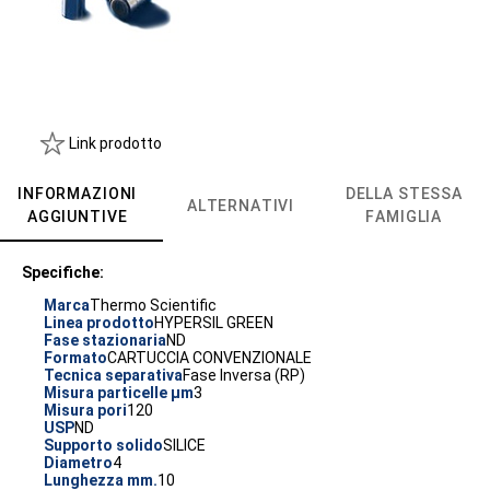
Link prodotto
INFORMAZIONI
DELLA STESSA
ALTERNATIVI
AGGIUNTIVE
FAMIGLIA
Specifiche:
Marca
Thermo Scientific
Linea prodotto
HYPERSIL GREEN
Fase stazionaria
ND
Formato
CARTUCCIA CONVENZIONALE
Tecnica separativa
Fase Inversa (RP)
Misura particelle µm
3
Misura pori
120
USP
ND
Supporto solido
SILICE
Diametro
4
Lunghezza mm.
10