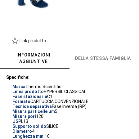
Link prodotto
INFORMAZIONI
DELLA STESSA FAMIGLIA
AGGIUNTIVE
Specifiche:
Marca
Thermo Scientific
Linea prodotto
HYPERSIL CLASSICAL
Fase stazionaria
C1
Formato
CARTUCCIA CONVENZIONALE
Tecnica separativa
Fase Inversa (RP)
Misura particelle µm
5
Misura pori
120
USP
L13
Supporto solido
SILICE
Diametro
4
Lunghezza mm.
10