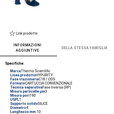
Link prodotto
INFORMAZIONI
DELLA STESSA FAMIGLIA
AGGIUNTIVE
Specifiche:
Marca
Thermo Scientific
Linea prodotto
HYPURITY
Fase stazionaria
C18 / ODS
Formato
CARTUCCIA CONVENZIONALE
Tecnica separativa
Fase Inversa (RP)
Misura particelle µm
3
Misura pori
190
USP
L1
Supporto solido
SILICE
Diametro
4
Lunghezza mm.
10