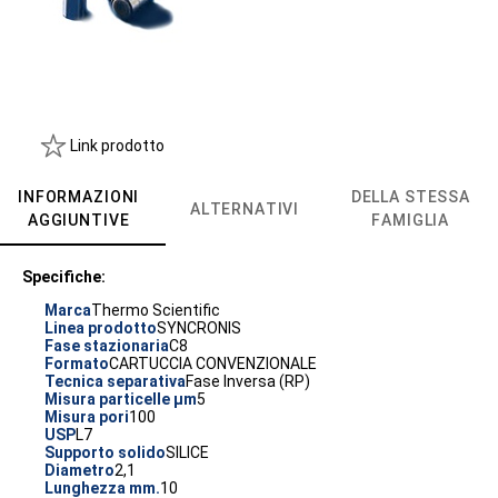
Link prodotto
INFORMAZIONI
DELLA STESSA
ALTERNATIVI
AGGIUNTIVE
FAMIGLIA
Specifiche:
Marca
Thermo Scientific
Linea prodotto
SYNCRONIS
Fase stazionaria
C8
Formato
CARTUCCIA CONVENZIONALE
Tecnica separativa
Fase Inversa (RP)
Misura particelle µm
5
Misura pori
100
USP
L7
Supporto solido
SILICE
Diametro
2,1
Lunghezza mm.
10