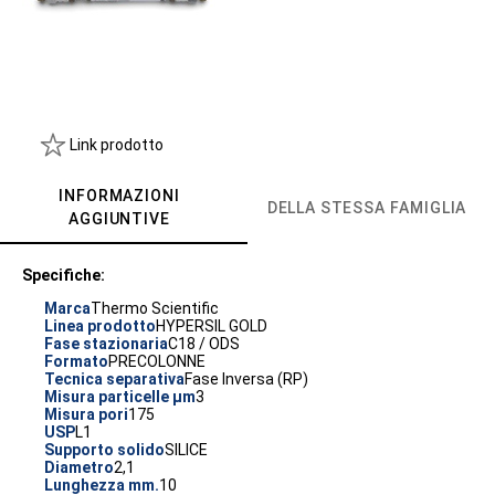
Link prodotto
INFORMAZIONI
DELLA STESSA FAMIGLIA
AGGIUNTIVE
Specifiche:
Marca
Thermo Scientific
Linea prodotto
HYPERSIL GOLD
Fase stazionaria
C18 / ODS
Formato
PRECOLONNE
Tecnica separativa
Fase Inversa (RP)
Misura particelle µm
3
Misura pori
175
USP
L1
Supporto solido
SILICE
Diametro
2,1
Lunghezza mm.
10