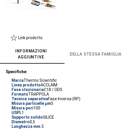
Link prodotto
INFORMAZIONI
DELLA STESSA FAMIGLIA
AGGIUNTIVE
Specifiche:
Marca
Thermo Scientific
Linea prodotto
ACCLAIM
Fase stazionaria
C18 / ODS
Formato
TRAPPOLA
Tecnica separativa
Fase Inversa (RP)
Misura particelle µm
5
Misura pori
100
USP
L1
Supporto solido
SILICE
Diametro
0,5
Lunghezza mm.
5