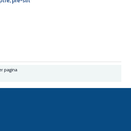
tfe, pre-slit
er pagina