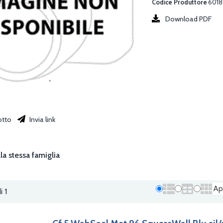
Codice Produttore
6018
Download PDF
otto
Invia link
la stessa famiglia
Ap
i 1