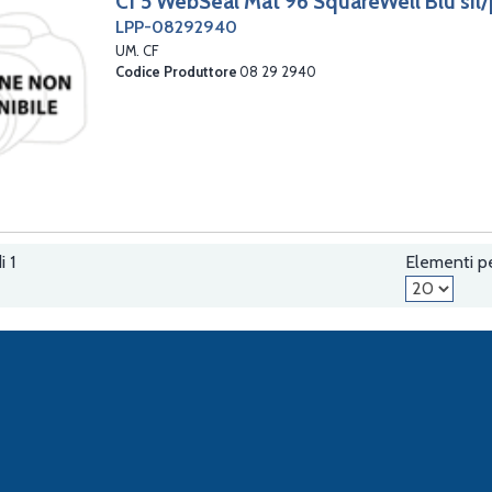
Cf 5 WebSeal Mat 96 SquareWell Blu sil/p
LPP-08292940
UM. CF
Codice Produttore
08 29 2940
i 1
Elementi p