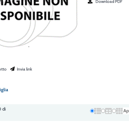
Download PDF
otto
Invia link
iglia
0 di
Ap