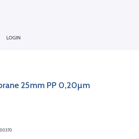
LOGIN
brane 25mm PP 0,20µm
200370