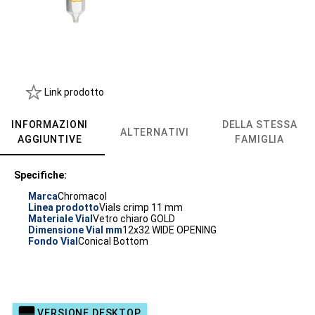
Link prodotto
INFORMAZIONI
DELLA STESSA
ALTERNATIVI
AGGIUNTIVE
FAMIGLIA
Specifiche:
Marca
Chromacol
Linea prodotto
Vials crimp 11 mm
Materiale Vial
Vetro chiaro GOLD
Dimensione Vial mm
12x32 WIDE OPENING
Fondo Vial
Conical Bottom
VERSIONE DESKTOP