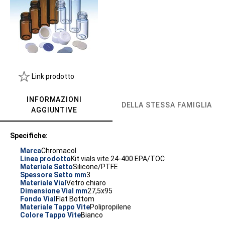
Link prodotto
INFORMAZIONI
DELLA STESSA FAMIGLIA
AGGIUNTIVE
Specifiche:
Marca
Chromacol
Linea prodotto
Kit vials vite 24-400 EPA/TOC
Materiale Setto
Silicone/PTFE
Spessore Setto mm
3
Materiale Vial
Vetro chiaro
Dimensione Vial mm
27,5x95
Fondo Vial
Flat Bottom
Materiale Tappo Vite
Polipropilene
Colore Tappo Vite
Bianco